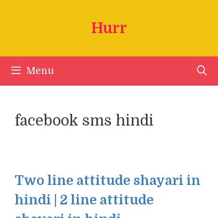
Skip
to
Hurr
content
Menu
facebook sms hindi
Two line attitude shayari in
hindi | 2 line attitude