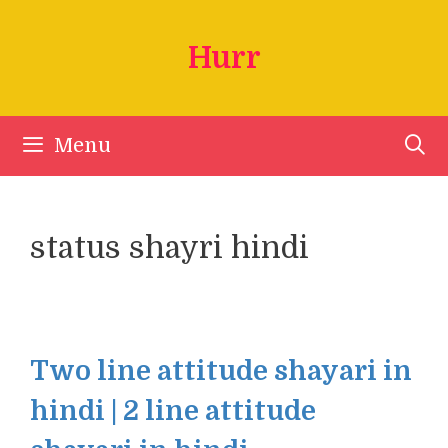
Skip
to
Hurr
content
Menu
status shayri hindi
Two line attitude shayari in
hindi | 2 line attitude