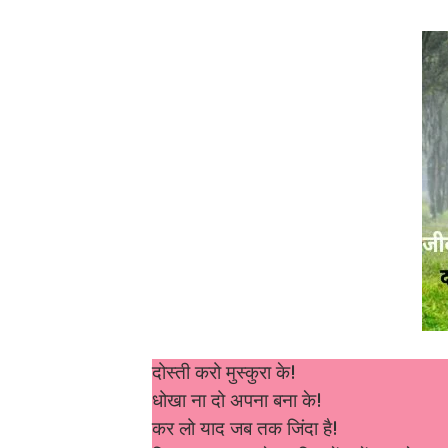
दोस्ती करो मुस्कुरा के!
धोखा ना दो अपना बना के!
कर लो याद जब तक जिंदा है!