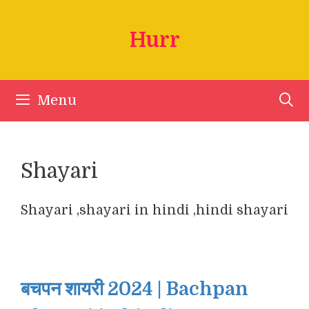
Skip
to
Hurr
content
Menu
Shayari
Shayari ,shayari in hindi ,hindi shayari
बचपन शायरी 2024 | Bachpan