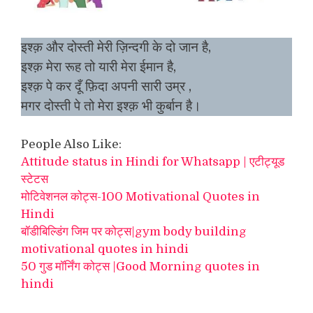
इश्क़ और दोस्ती मेरी ज़िन्दगी के दो जान है,
इश्क़ मेरा रूह तो यारी मेरा ईमान है,
इश्क़ पे कर दूँ फ़िदा अपनी सारी उम्र ,
मगर दोस्ती पे तो मेरा इश्क़ भी कुर्बान है।
People Also Like:
Attitude status in Hindi for Whatsapp | एटीट्यूड
स्टेटस
मोटिवेशनल कोट्स-100 Motivational Quotes in
Hindi
बॉडीबिल्डिंग जिम पर कोट्स|gym body building
motivational quotes in hindi
50 गुड मॉर्निंग कोट्स |Good Morning quotes in
hindi