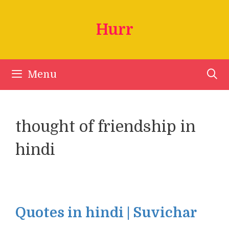
Skip
to
Hurr
content
Menu
thought of friendship in
hindi
Quotes in hindi | Suvichar