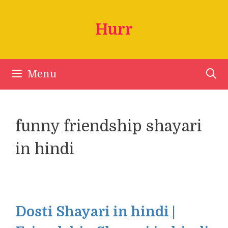
Skip
to
Hurr
content
Menu
funny friendship shayari
in hindi
Dosti Shayari in hindi |