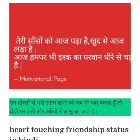
उन दोस्तों से भरी रंगीन शामों को जब भी याद करता हूँ तो
चेहरे पर हंसी और आँखो में आंसू आ जाते है।
heart touching friendship status