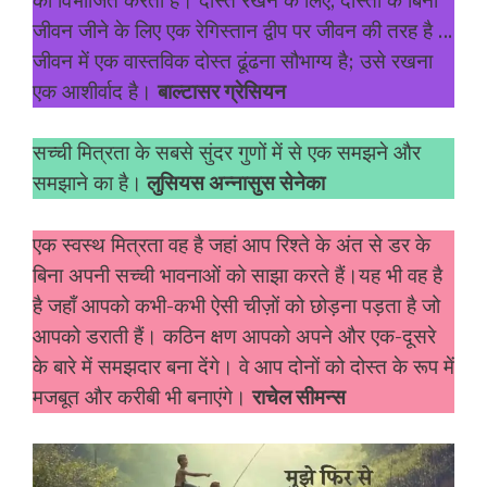
को विभाजित करती है। दोस्त रखने के लिए, दोस्तों के बिना
जीवन जीने के लिए एक रेगिस्तान द्वीप पर जीवन की तरह है …
जीवन में एक वास्तविक दोस्त ढूंढना सौभाग्य है; उसे रखना
एक आशीर्वाद है।
बाल्टासर ग्रेसियन
सच्ची मित्रता के सबसे सुंदर गुणों में से एक समझने और
समझाने का है।
लुसियस अन्नासुस सेनेका
एक स्वस्थ मित्रता वह है जहां आप रिश्ते के अंत से डर के
बिना अपनी सच्ची भावनाओं को साझा करते हैं।यह भी वह है
है जहाँ आपको कभी-कभी ऐसी चीज़ों को छोड़ना पड़ता है जो
आपको डराती हैं। कठिन क्षण आपको अपने और एक-दूसरे
के बारे में समझदार बना देंगे। वे आप दोनों को दोस्त के रूप में
मजबूत और करीबी भी बनाएंगे।
राचेल सीमन्स