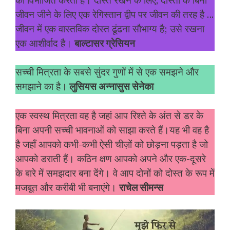
को विभाजित करती है। दोस्त रखने के लिए, दोस्तों के बिना
जीवन जीने के लिए एक रेगिस्तान द्वीप पर जीवन की तरह है …
जीवन में एक वास्तविक दोस्त ढूंढना सौभाग्य है; उसे रखना
एक आशीर्वाद है।
बाल्टासर ग्रेसियन
सच्ची मित्रता के सबसे सुंदर गुणों में से एक समझने और
समझाने का है।
लुसियस अन्नासुस सेनेका
एक स्वस्थ मित्रता वह है जहां आप रिश्ते के अंत से डर के
बिना अपनी सच्ची भावनाओं को साझा करते हैं।यह भी वह है
है जहाँ आपको कभी-कभी ऐसी चीज़ों को छोड़ना पड़ता है जो
आपको डराती हैं। कठिन क्षण आपको अपने और एक-दूसरे
के बारे में समझदार बना देंगे। वे आप दोनों को दोस्त के रूप में
मजबूत और करीबी भी बनाएंगे।
राचेल सीमन्स