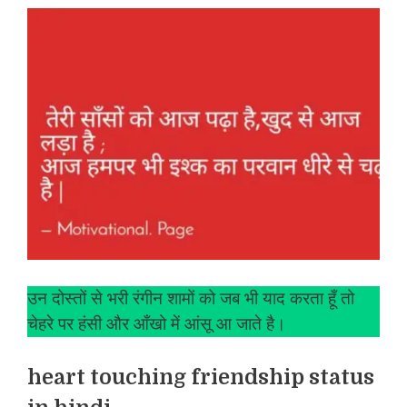
उन दोस्तों से भरी रंगीन शामों को जब भी याद करता हूँ तो
चेहरे पर हंसी और आँखो में आंसू आ जाते है।
heart touching friendship status