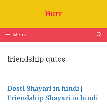
Skip
to
Hurr
content
Menu
friendship qutos
Dosti Shayari in hindi |
Friendship Shayari in hindi