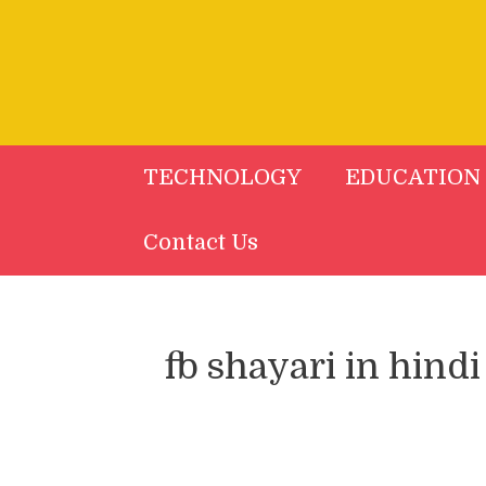
Skip
to
content
TECHNOLOGY
EDUCATION
Contact Us
fb shayari in hindi