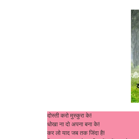
दोस्ती करो मुस्कुरा के!
धोखा ना दो अपना बना के!
कर लो याद जब तक जिंदा है!