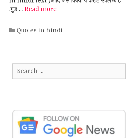
in hindi text )आदि जैसे विषयो पे कंटेंट उपलभ्ध है
.गुड …
Read more
Categories
Quotes in hindi
Search
for: