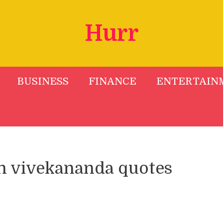
Hurr
BUSINESS
FINANCE
ENTERTAIN
h vivekananda quotes