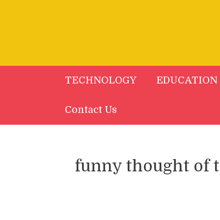
Skip
to
content
TECHNOLOGY
EDUCATION
Contact Us
funny thought of t