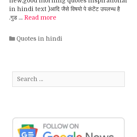
new,good morning quotes inspirational
in hindi text )आदि जैसे विषयो पे कंटेंट उपलभ्ध है
.गुड …
Read more
Categories
Quotes in hindi
Search
for: