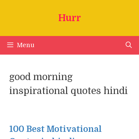
Skip
to
Hurr
content
Menu
good morning
inspirational quotes hindi
100 Best Motivational