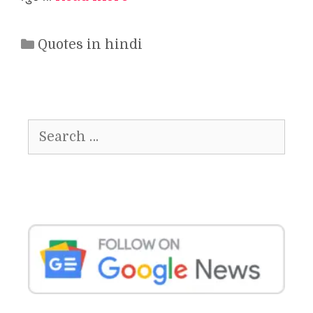
Categories
Quotes in hindi
Search
for: