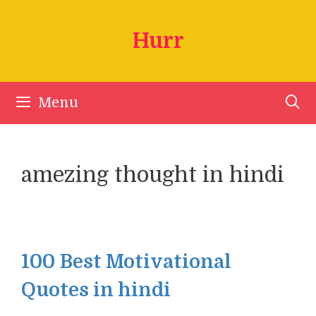
Skip
to
Hurr
content
Menu
amezing thought in hindi
100 Best Motivational
Quotes in hindi