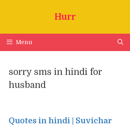
Skip
to
Hurr
content
Menu
sorry sms in hindi for
husband
Quotes in hindi | Suvichar