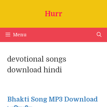
Skip
to
Hurr
content
Menu
devotional songs
download hindi
Bhakti Song MP3 Download