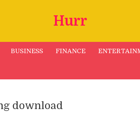
Hurr
BUSINESS
FINANCE
ENTERTAIN
song download