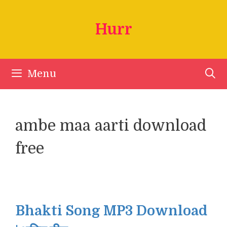
Skip
to
Hurr
content
Menu
ambe maa aarti download
free
Bhakti Song MP3 Download