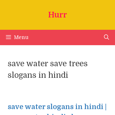
Skip
to
Hurr
content
Menu
save water save trees
slogans in hindi
save water slogans in hindi |