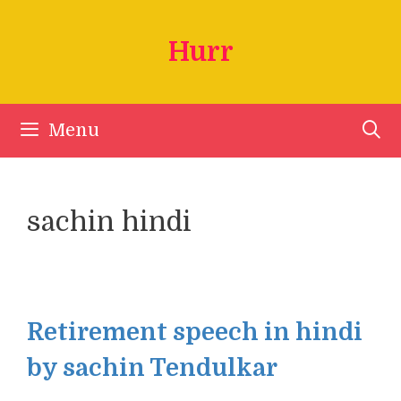
Skip
to
Hurr
content
Menu
sachin hindi
Retirement speech in hindi
by sachin Tendulkar