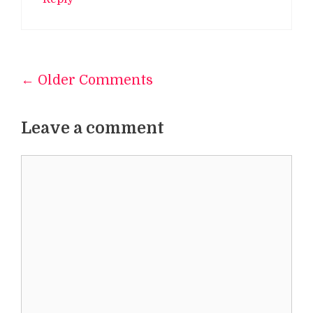
← Older Comments
Comment
navigation
Leave a comment
Comment