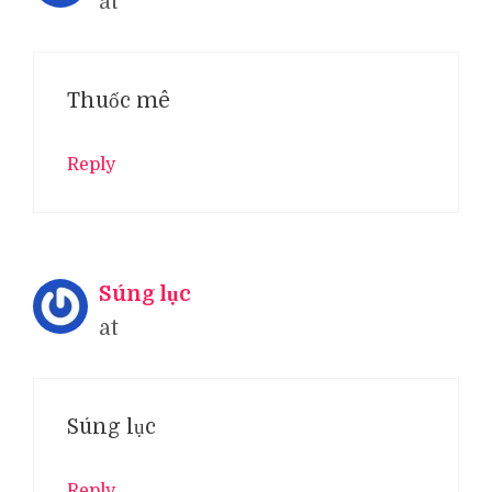
at
Thuốc mê
Reply
Súng lục
at
Súng lục
Reply