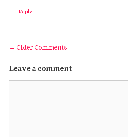
Reply
← Older Comments
Comment
navigation
Leave a comment
Comment