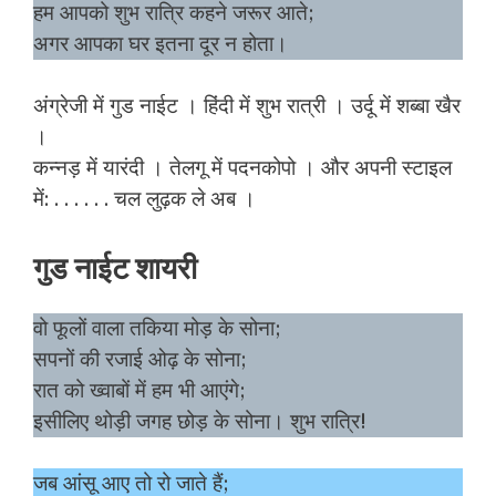
हम आपको शुभ रात्रि कहने जरूर आते;
अगर आपका घर इतना दूर न होता।
अंग्रेजी में गुड नाईट । हिंदी में शुभ रात्री । उर्दू में शब्बा खैर
।
कन्नड़ में यारंदी । तेलगू में पदनकोपो । और अपनी स्टाइल
में: . . . . . . चल लुढ़क ले अब ।
गुड नाईट शायरी
वो फूलों वाला तकिया मोड़ के सोना;
सपनों की रजाई ओढ़ के सोना;
रात को ख्वाबों में हम भी आएंगे;
इसीलिए थोड़ी जगह छोड़ के सोना। शुभ रात्रि!
जब आंसू आए तो रो जाते हैं;