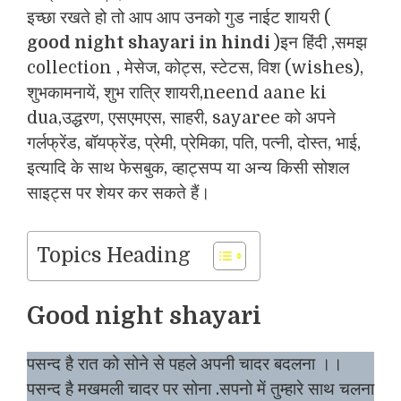
इच्छा रखते हो तो आप आप उनको गुड नाईट शायरी (
good night shayari in hindi
)इन हिंदी ,समझ
collection , मेसेज, कोट्स, स्टेटस, विश (wishes),
शुभकामनायें, शुभ रात्रि शायरी,neend aane ki
dua,उद्धरण, एसएमएस, साहरी, sayaree को अपने
गर्लफ्रेंड, बॉयफ्रेंड, प्रेमी, प्रेमिका, पति, पत्नी, दोस्त, भाई,
इत्यादि के साथ फेसबुक, व्हाट्सप्प या अन्य किसी सोशल
साइट्स पर शेयर कर सकते हैं।
Topics Heading
Good night shayari
पसन्द है रात को सोने से पहले अपनी चादर बदलना ।।
पसन्द है मखमली चादर पर सोना .सपनो में तुम्हारे साथ चलना