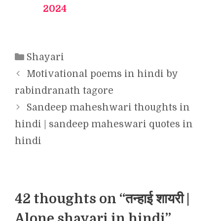
2024
Categories
Shayari
Motivational poems in hindi by
rabindranath tagore
Sandeep maheshwari thoughts in
hindi | sandeep maheswari quotes in
hindi
42 thoughts on “तन्हाई शायरी |
Alone shayari in hindi”