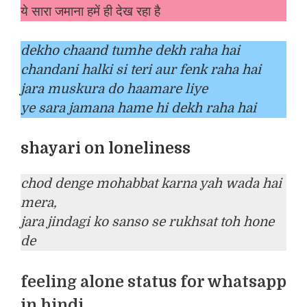
ये सारा जमाना हमें ही देख रहा है
dekho chaand tumhe dekh raha hai
chandani halki si teri aur fenk raha hai
jara muskura do haamare liye
ye sara jamana hame hi dekh raha hai
shayari on loneliness
chod denge mohabbat karna yah wada hai
mera,
jara jindagi ko sanso se rukhsat toh hone
de
feeling alone status for whatsapp
in hindi