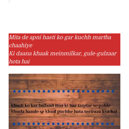
Mita de apni hasti ko gar kuchh martba
chaahiye
Ki daana khaak meinmilkar, gule-gulzaar
hota hai