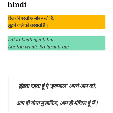
hindi
दिल की बस्ती अजीब बस्ती है,
लूटने वाले को तरसती है।
Dil ki basti ajeeb hai
Lootne waale ko tarsati hai
ढूंढता रहता हूं ऐ ‘इकबाल’ अपने आप को,
आप ही गोया मुसाफिर, आप ही मंजिल हूं मैं।