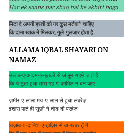
Har ek saans par shaq hai ke akhiri hoga
मिटा दे अपनी हस्ती को गर कुछ मर्तबा* चाहिए
कि दाना खाक में मिलकर, गुले-गुलजार होता है
ALLAMA IQBAL SHAYARI ON
NAMAZ
उरूज-ए-आदम-ए-ख़ाकी से अंजुम सहमे जाते हैं
कि ये टूटा हुआ तारा मह-ए-कामिल न बन जाए
ज़मीर-ए-लाला मय-ए-लाल से हुआ लबरेज़
इशारा पाते ही सूफ़ी ने तोड़ दी परहेज़
अज़ाब-ए-दानिश-ए-हाज़िर से बा-ख़बर हूँ मैं