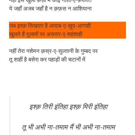
नहीं इस खुली फ़ज़ा में कोई गोशा-ए-फ़राग़त
ये जहाँ अजब जहाँ है न क़फ़स न आशियाना
जब इश्क़ सिखाता है आदाब-ए-ख़ुद-आगाही
खुलते हैं ग़ुलामों पर असरार-ए-शहंशाही
नहीं तेरा नशेमन क़स्र-ए-सुल्तानी के गुम्बद पर
तू शाहीं है बसेरा कर पहाड़ों की चटानों में
इश्क़ तिरी इंतिहा इश्क़ मिरी इंतिहा
तू भी अभी ना-तमाम मैं भी अभी ना-तमाम