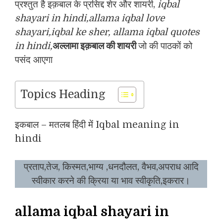
प्रश्तुत है इक़बाल के प्रसिद्द शेर और शायरी,
iqbal
shayari in hindi,allama iqbal love
shayari,iqbal ke sher, allama iqbal quotes
in hindi,
अल्लामा इक़बाल की शायरी
जो की पाठकों को
पसंद आएगा
Topics Heading
इकबाल – मतलब हिंदी में Iqbal meaning in
hindi
प्रताप,तेज, किस्मत,भाग्य ,धनदौलत, वैभव,अपराध आदि
स्वीकार करने की क्रिया या भाव स्वीकृति,इकरार।
allama iqbal shayari in