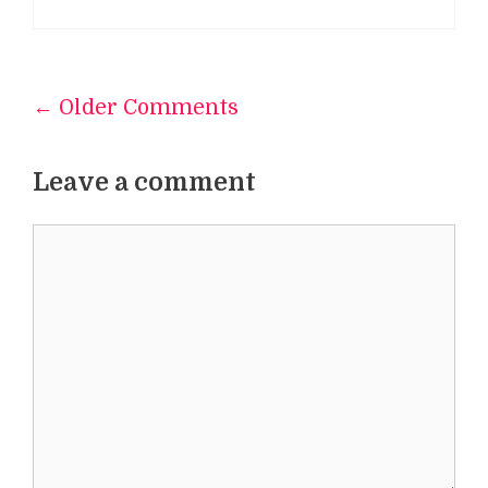
← Older Comments
Comment
navigation
Leave a comment
Comment