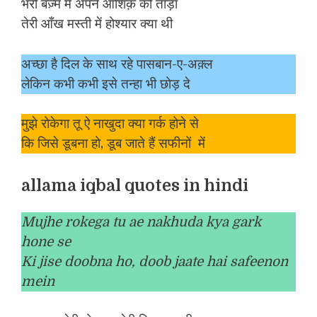
भरी बज़्म में अपने आशिक़ को ताड़ा
तेरी आँख मस्ती में होश्यार क्या थी
अच्छा है दिल के साथ रहे पासबान-ए-अक़्ल
लेकिन कभी कभी इसे तन्हा भी छोड़ दे
मुझे रोकेगा तू ऐ नाखुदा क्या गर्क होने से
कि जिसे डूबना हो, डूब जाते हैं सफीनों में
allama iqbal quotes in hindi
Mujhe rokega tu ae nakhuda kya gark
hone se
Ki jise doobna ho, doob jaate hai safeenon
mein