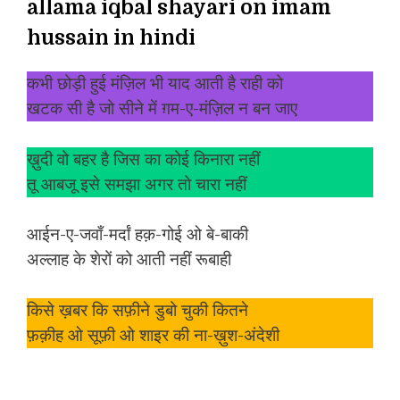
allama iqbal shayari on imam
hussain in hindi
कभी छोड़ी हुई मंज़िल भी याद आती है राही को
खटक सी है जो सीने में ग़म-ए-मंज़िल न बन जाए
ख़ुदी वो बहर है जिस का कोई किनारा नहीं
तू आबजू इसे समझा अगर तो चारा नहीं
आईन-ए-जवाँ-मर्दां हक़-गोई ओ बे-बाकी
अल्लाह के शेरों को आती नहीं रूबाही
किसे ख़बर कि सफ़ीने डुबो चुकी कितने
फ़क़ीह ओ सूफ़ी ओ शाइर की ना-ख़ुश-अंदेशी