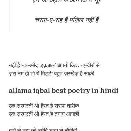
ज़र जा अक़्ल से आगे कि ये नूर
चराग़-ए-राह है मंज़िल नहीं है
नहीं है ना-उमीद ‘इक़बाल’ अपनी किश्त-ए-वीराँ से
ज़रा नम हो तो ये मिट्टी बहुत ज़रख़ेज़ है साक़ी
allama iqbal best poetry in hindi
एक सरमस्ती ओ हैरत है सरापा तारीक
एक सरमस्ती ओ हैरत है तमाम आगाही
बुतों से तुझ को उमीदें ख़ुदा से नौमीदी