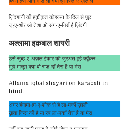
कि मैं इस आग में डाला गया हूँ मिस्ल-ए-ख़लील
ज़िंदगानी की हक़ीक़त कोहकन के दिल से पूछ
जू-ए-शीर ओ तेशा ओ संग-ए-गिराँ है ज़िंदगी
अल्लामा इक़बाल शायरी
उसे सुब्ह-ए-अज़ल इंकार की जुरअत हुई क्यूँकर
मुझे मालूम क्या वो राज़-दाँ तेरा है या मेरा
Allama iqbal shayari on karabali in
hindi
अगर हंगामा-हा-ए-शौक़ से है ला-मकाँ ख़ाली
ख़ता किस की है या रब ला-मकाँ तेरा है या मेरा