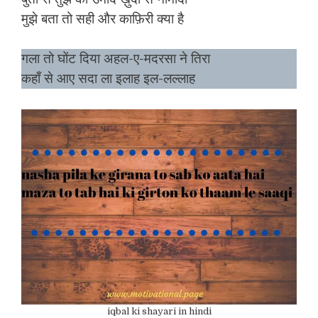
मुझे बता तो सही और काफ़िरी क्या है
गला तो घोंट दिया अहल-ए-मदरसा ने तिरा
कहाँ से आए सदा ला इलाह इल-लल्लाह
iqbal ki shayari in hindi