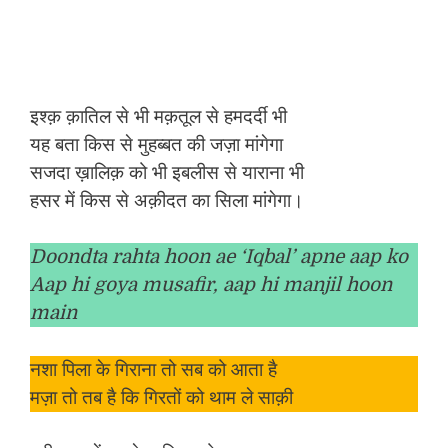
इश्क़ क़ातिल से भी मक़तूल से हमदर्दी भी
यह बता किस से मुहब्बत की जज़ा मांगेगा
सजदा ख़ालिक़ को भी इबलीस से याराना भी
हसर में किस से अक़ीदत का सिला मांगेगा।
Doondta rahta hoon ae ‘Iqbal’ apne aap ko
Aap hi goya musafir, aap hi manjil hoon
main
नशा पिला के गिराना तो सब को आता है
मज़ा तो तब है कि गिरतों को थाम ले साक़ी