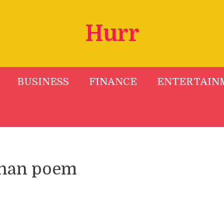
Hurr
BUSINESS
FINANCE
ENTERTAIN
chan poem