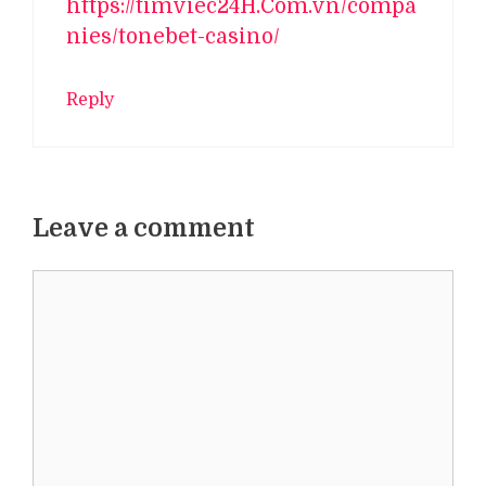
https://timviec24H.Com.vn/compa
nies/tonebet-casino/
Reply
Leave a comment
Comment