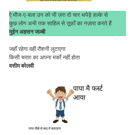
ऐ मौज-ए-बला उन को भी ज़रा दो चार थपेड़े हल्के से
कुछ लोग अभी तक साहिल से तूफ़ाँ का नज़ारा करते हैं
मुईन अहसन जज़्बी
जहाँ रहेगा वहीं रौशनी लुटाएगा
किसी चराग़ का अपना मकाँ नहीं होता
वसीम बरेलवी