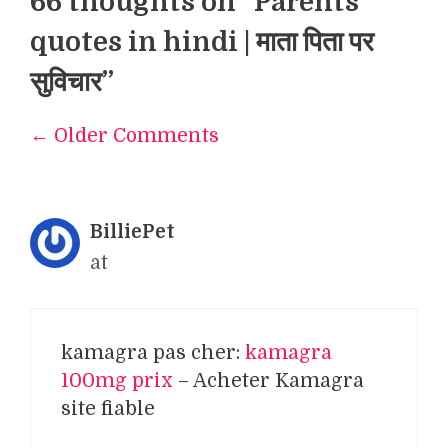
66 thoughts on “Parents
quotes in hindi | माता पिता पर
सुविचार”
← Older Comments
Comment
navigation
BilliePet
at
kamagra pas cher:
kamagra
100mg prix
– Acheter Kamagra
site fiable