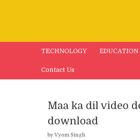
Skip
to
content
TECHNOLOGY
EDUCATION
Contact Us
Maa ka dil video 
download
by
Vyom Singh