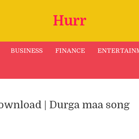
Hurr
BUSINESS
FINANCE
ENTERTAIN
download | Durga maa song