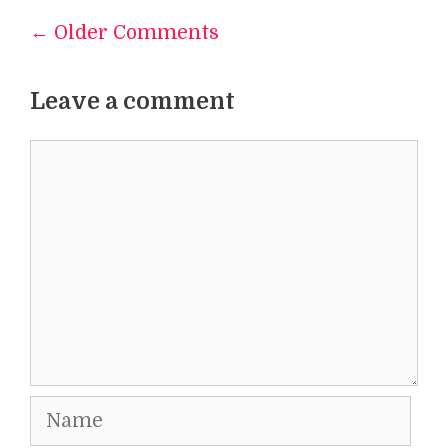
← Older Comments
Comment
navigation
Leave a comment
Comment
Name