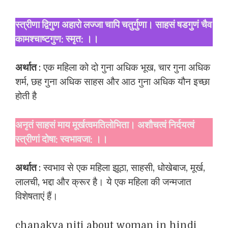
स्त्रीणा द्विगुण अहारो लज्जा चापि चतुर्गुणा। साहसं षडगुणं चैव
कामश्चाष्टगुण: स्मृत: ।।
अर्थात
: एक महिला को दो गुना अधिक भूख, चार गुना अधिक
शर्म, छह गुना अधिक साहस और आठ गुना अधिक यौन इच्छा
होती है
अनृतं साहसं माय मूर्खत्वमतिलोभिता। अशौचत्वं निर्दयत्वं
स्त्रीणां दोषा: स्वभावजा: ।।
अर्थात
: स्वभाव से एक महिला झूठा, साहसी, धोखेबाज, मूर्ख,
लालची, भद्दा और क्रूर है। ये एक महिला की जन्मजात
विशेषताएं हैं।
chanakya niti about woman in hindi