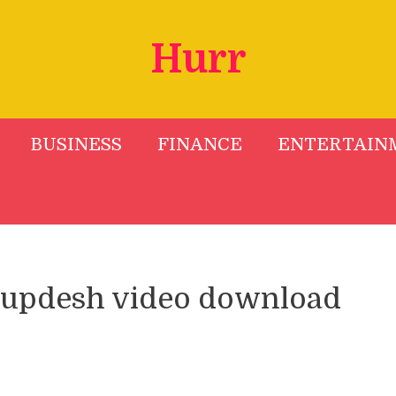
Hurr
BUSINESS
FINANCE
ENTERTAIN
a updesh video download