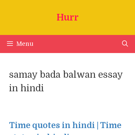
Skip
to
Hurr
content
Menu
samay bada balwan essay
in hindi
Time quotes in hindi | Time