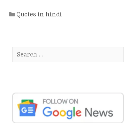
Categories
Quotes in hindi
Search
for: