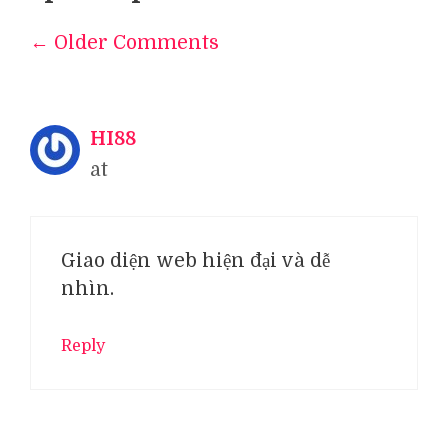
← Older Comments
Comment
navigation
HI88
at
Giao diện web hiện đại và dễ
nhìn.
Reply