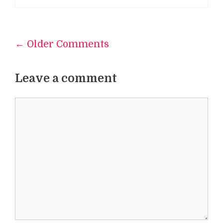
← Older Comments
Comment
navigation
Leave a comment
Comment