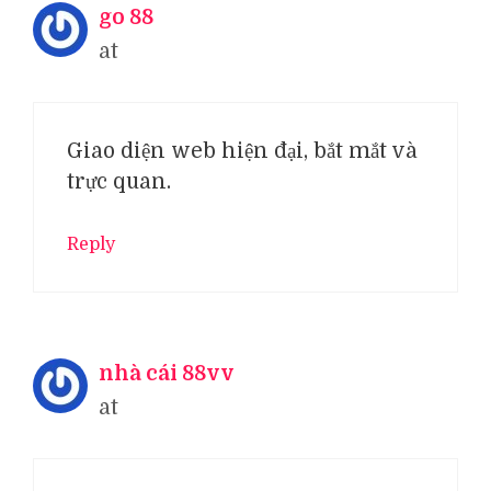
go 88
at
Giao diện web hiện đại, bắt mắt và
trực quan.
Reply
nhà cái 88vv
at