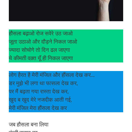
हौसला बढ़ाओ रोज सवेरे उठ जाओ
जूता उठाओ और दौड़ने निकल जाओ
ज्यादा सोचोगे तो दिन ढल जाएगा
ये कीमती वक़्त यूँ ही निकल जाएगा
लोग हैरत है मेरी मंजिल और हौंसला देख कर…
डर मुझे भी लगा था फासला देख कर,
पर मैं बढ़ता गया रास्ता देख कर,
खुद ब खुद मेरे नजदीक आती गई,
मेरी मंजिल मेरा हौंसला देख कर
जब हौसला बना लिया