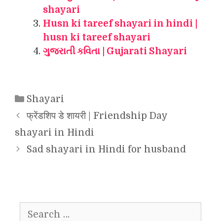
shayari
Husn ki tareef shayari in hindi |
husn ki tareef shayari
ગુજરાતી કવિતા | Gujarati Shayari
Categories
Shayari
फ्रेंडशिप डे शायरी | Friendship Day
shayari in Hindi
Sad shayari in Hindi for husband
Search
for: