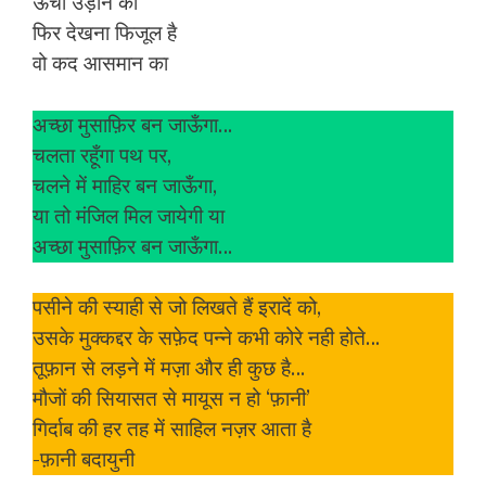
ऊंची उड़ान का
फिर देखना फिजूल है
वो कद आसमान का
अच्छा मुसाफ़िर बन जाऊँगा…
चलता रहूँगा पथ पर,
चलने में माहिर बन जाऊँगा,
या तो मंजिल मिल जायेगी या
अच्छा मुसाफ़िर बन जाऊँगा…
पसीने की स्याही से जो लिखते हैं इरादें को,
उसके मुक्कद्दर के सफ़ेद पन्ने कभी कोरे नही होते…
तूफ़ान से लड़ने में मज़ा और ही कुछ है…
मौजों की सियासत से मायूस न हो ‘फ़ानी’
गिर्दाब की हर तह में साहिल नज़र आता है
-फ़ानी बदायुनी