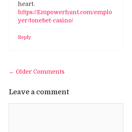
heart.
https://Empowerhunt.com/emplo
yer/tonebet-casino/
Reply
← Older Comments
Comment
navigation
Leave a comment
Comment