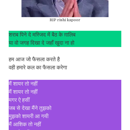
RIP rishi kapoor
शराब पिने दे मस्जिद में बैठ के ग़ालिब
या वो जगह दिखा दे जहाँ खुदा ना हो
हम आज जो फैसला करते है
वही हमारे कल का फैसला करेगा
मैं शायर तो नहीं
मैं शायर तो नहीं
मगर ऐ हसीं
जब से देखा मैंने तुझको
मुझको शायरी आ गयी
मैं आशिक तो नहीं