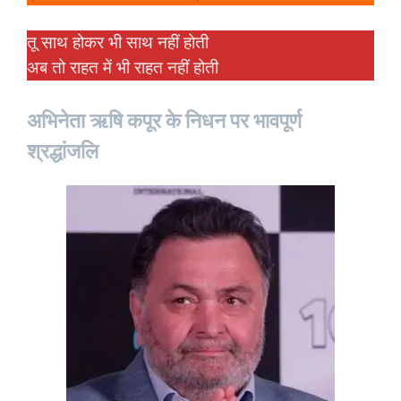
तू साथ होकर भी साथ नहीं होती
अब तो राहत में भी राहत नहीं होती
अभिनेता ऋषि कपूर के निधन पर भावपूर्ण
श्रद्धांजलि