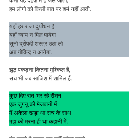
कभी यह दहेज़ में हैं जल जाती,
हम लोगो को किसी बात पर शर्म नहीं आती.
यहाँ हर राजा दुर्योधन है
यहाँ न्याय न मिल पायेगा
सुनो द्रोपदी शस्त्र उठा लो
अब गोविन्द न आयेगा.
झूठ पकड़ना कितना मुश्किल हैं,
सच भी जब साजिश में शामिल हैं.
कुछ दिए रात-भर रहे रौशन
एक जुगनू की मेजबानी में
मैं अकेला खड़ा था सच के साथ
मझ को मरना ही था कहानी में.