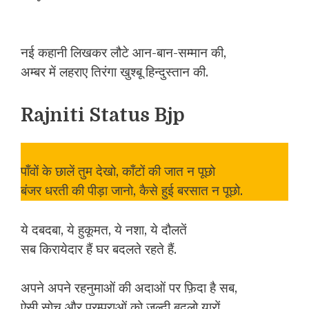
नई कहानी लिखकर लौटे आन-बान-सम्मान की,
अम्बर में लहराए तिरंगा खुश्बू हिन्दुस्तान की.
Rajniti Status Bjp
पाँवों के छालें तुम देखो, काँटों की जात न पूछो
बंजर धरती की पीड़ा जानो, कैसे हुई बरसात न पूछो.
ये दबदबा, ये हुकूमत, ये नशा, ये दौलतें
सब किरायेदार हैं घर बदलते रहते हैं.
अपने अपने रहनुमाओं की अदाओं पर फ़िदा है सब,
ऐसी सोच और परम्पराओं को जल्दी बदलो यारों.