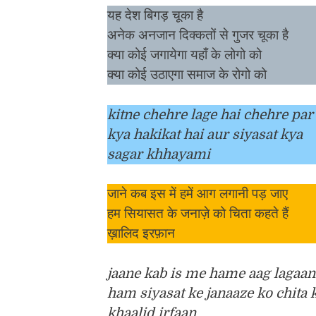
यह देश बिगड़ चूका है
अनेक अनजान दिक्कतों से गुजर चूका है
क्या कोई जगायेगा यहाँ के लोगो को
क्या कोई उठाएगा समाज के रोगो को
kitne chehre lage hai chehre par
kya hakikat hai aur siyasat kya
sagar khhayami
जाने कब इस में हमें आग लगानी पड़ जाए
हम सियासत के जनाज़े को चिता कहते हैं
ख़ालिद इरफ़ान
jaane kab is me hame aag lagaan
ham siyasat ke janaaze ko chita 
khaalid irfaan