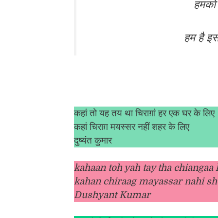
हमको ब
हम है इस
कहां तो यह तय था चिराग़ां हर एक घर के लिए
कहां चिराग़ मयस्सर नहीं शहर के लिए
दुष्यंत कुमार
kahaan toh yah tay tha chiangaa 
kahan chiraag mayassar nahi she
Dushyant Kumar