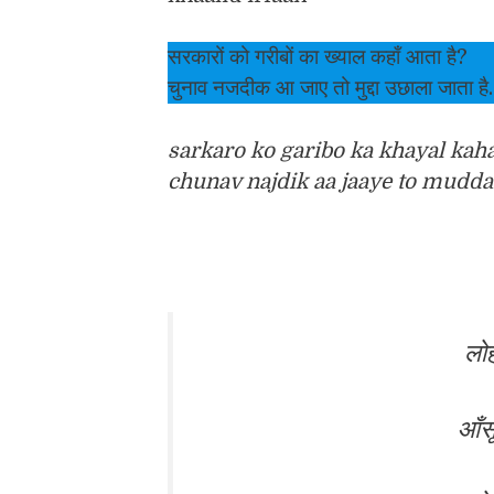
सरकारों को गरीबों का ख्याल कहाँ आता है?
चुनाव नजदीक आ जाए तो मुद्दा उछाला जाता है.
sarkaro ko garibo ka khayal kaha
chunav najdik aa jaaye to mudda 
लोह
आँस