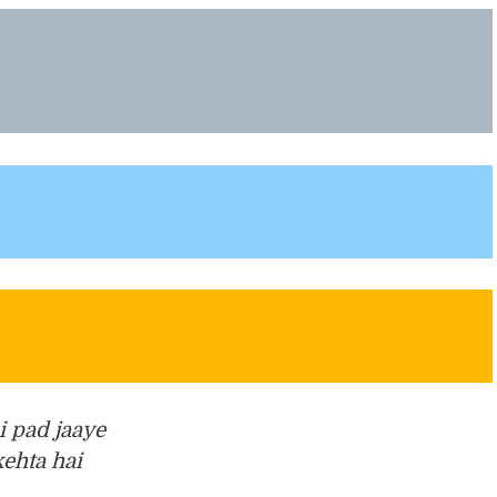
i pad jaaye
kehta hai