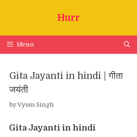
Skip
to
Hurr
content
Menu
Gita Jayanti in hindi | गीता
जयंती
by
Vyom Singh
Gita Jayanti in hindi