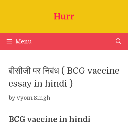
Skip
to
Hurr
content
Menu
बीसीजी पर निबंध ( BCG vaccine
essay in hindi )
by
Vyom Singh
BCG vaccine in hindi